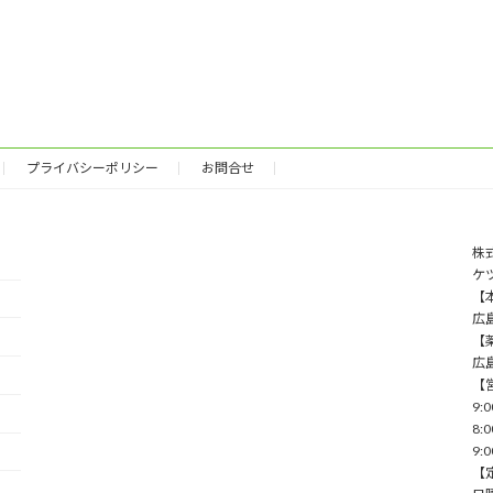
プライバシーポリシー
お問合せ
株
ケ
【本
広
【薬
広
【
9:
8:
9:
【