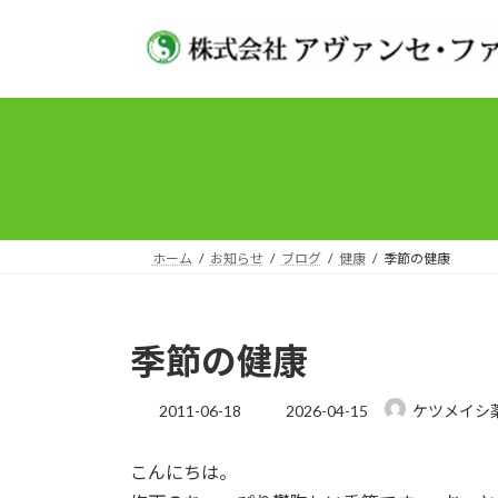
コ
ナ
ン
ビ
テ
ゲ
ン
ー
ツ
シ
へ
ョ
ス
ン
キ
に
ッ
移
プ
動
ホーム
お知らせ
ブログ
健康
季節の健康
季節の健康
最
2011-06-18
2026-04-15
ケツメイシ
終
更
こんにちは。
新
日