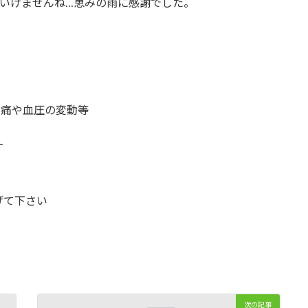
いけませんね…恵みの雨に感謝でした。
チ痛や血圧の変動等
す
げて下さい
次の記事