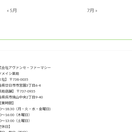
« 5月
7月 »
式会社アヴァンセ・ファーマシー
ツメイシ薬局
社】 〒738-0035
島県廿日市市宮園3丁目6-4
局店舗】 〒737-0935
島県呉市焼山中央2丁目9-40
営業時間】
00〜18:30（⽉・⽕・⽔・⾦曜⽇)
00〜16:00（⽊曜⽇）
00〜13:00（⼟曜⽇）
定休日】