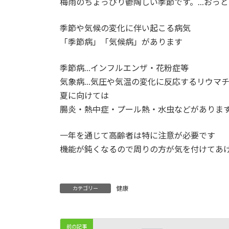
梅雨のちょっぴり鬱陶しい季節です。…おっと
時
:
季節や気候の変化に伴い起こる病気
「季節病」「気候病」があります
季節病…インフルエンザ・花粉症等
気象病…気圧や気温の変化に反応するリウマ
夏に向けては
腸炎・熱中症・プール熱・水虫などがありま
一年を通じて高齢者は特に注意が必要です
機能が鈍くなるので周りの方が気を付けてあ
健康
カテゴリー
前の記事