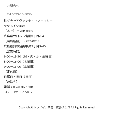
お問合せ
Tel:0823-36-5838
株式会社アヴァンセ・ファーマシー
ケツメイシ薬局
【本社】 〒738-0035
広島県廿日市市宮園3丁目6-4
【薬局店舗】 〒737-0935
広島県呉市焼山中央2丁目9-40
【営業時間】
9:00〜18:30（⽉・⽕・⽔・⾦曜⽇)
8:00〜16:00（⽊曜⽇）
9:00〜13:00（⼟曜⽇）
【定休日】
⽇曜⽇・祭⽇（祝⽇）
【連絡先】
電話：0823-36-5838
FAX：0823-36-5837
Copyright © ケツメイシ薬局 広島県呉市 All Rights Reserved.