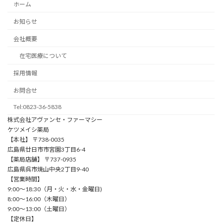
ホーム
お知らせ
会社概要
在宅医療について
採用情報
お問合せ
Tel:0823-36-5838
株式会社アヴァンセ・ファーマシー
ケツメイシ薬局
【本社】 〒738-0035
広島県廿日市市宮園3丁目6-4
【薬局店舗】 〒737-0935
広島県呉市焼山中央2丁目9-40
【営業時間】
9:00〜18:30（⽉・⽕・⽔・⾦曜⽇)
8:00〜16:00（⽊曜⽇）
9:00〜13:00（⼟曜⽇）
【定休日】