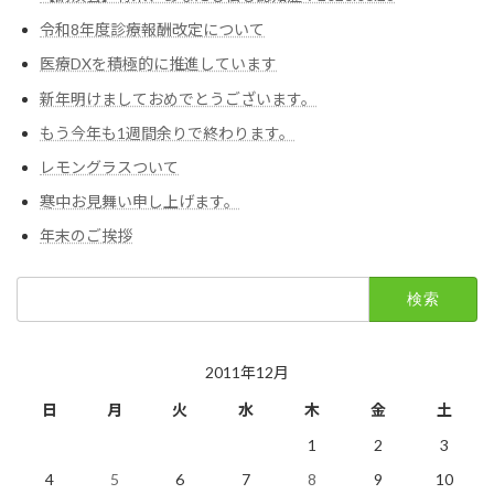
令和8年度診療報酬改定について
医療DXを積極的に推進しています
新年明けましておめでとうございます。
もう今年も1週間余りで終わります。
レモングラスついて
寒中お見舞い申し上げます。
年末のご挨拶
検
索:
2011年12月
日
月
火
水
木
金
土
1
2
3
4
5
6
7
8
9
10