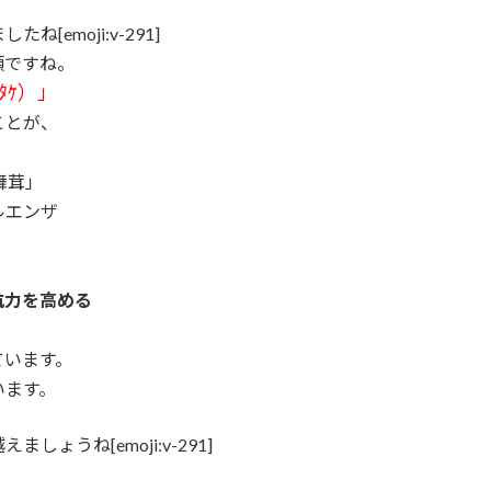
emoji:v-291]
類ですね。
ﾀｹ）」
ことが、
舞茸」
ルエンザ
抗力を高める
ています。
います。
うね[emoji:v-291]