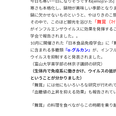
今日も寒い一日になりそうですね[emoji:v-35]
時
寒さも本格化し、鍋物が美味しい季節となりましたね[
:
鍋に欠かせないものというと、やはりきのこ
「舞茸（ﾏｲ
その中で、このほど脚光を浴びた
がインフルエンザウイルスに効果を発揮する
学会で報告されました。。
10月に開催された『日本食品免疫学会』に「
に含まれる多糖類
『α-グルカン』
が、インフ
ウイルスを抑制すると発表されました。
（富山大学薬学部の林京子講師の研究）
（生体内で免疫系に働きかけ、ウイルスの抵
ということが分かりました）
「舞茸」には他にもいろいろな研究が行われ
「血糖値の上昇を抑える効果」も報告されて
「舞茸」の料理を食べながらこの時期を乗り越えましょ