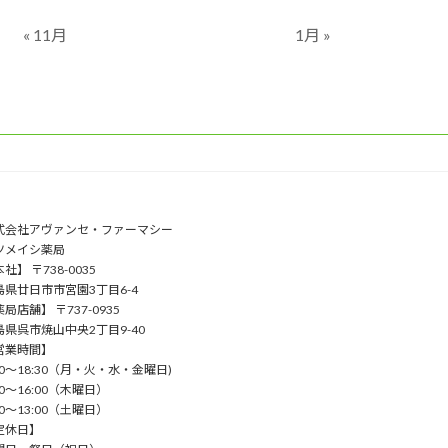
« 11月
1月 »
式会社アヴァンセ・ファーマシー
ツメイシ薬局
社】 〒738-0035
島県廿日市市宮園3丁目6-4
局店舗】 〒737-0935
島県呉市焼山中央2丁目9-40
営業時間】
00〜18:30（⽉・⽕・⽔・⾦曜⽇)
00〜16:00（⽊曜⽇）
00〜13:00（⼟曜⽇）
定休日】