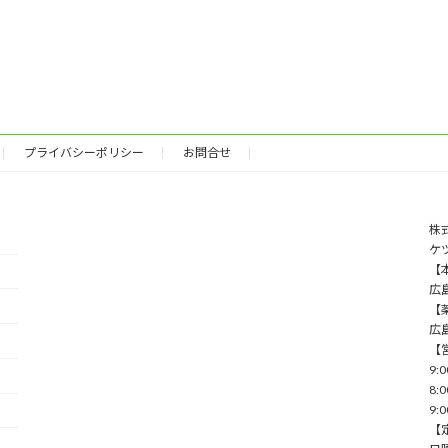
プライバシーポリシー
お問合せ
株
ケ
【本
広
【薬
広
【
9:
8:
9:
【