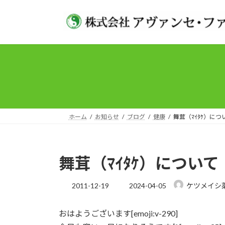
コ
ナ
ン
ビ
テ
ゲ
ン
ー
ツ
シ
へ
ョ
ス
ン
キ
に
ッ
移
プ
動
ホーム
お知らせ
ブログ
健康
舞茸（ﾏｲﾀｹ）につ
舞茸（ﾏｲﾀｹ）について
最
2011-12-19
2024-04-05
ケツメイシ
終
更
おはようございます[emoji:v-290]
新
日