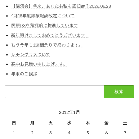
【講演会】将来、あなたも私も認知症？2026.06.28
令和8年度診療報酬改定について
医療DXを積極的に推進しています
新年明けましておめでとうございます。
もう今年も1週間余りで終わります。
レモングラスついて
寒中お見舞い申し上げます。
年末のご挨拶
検
索:
2012年1月
日
月
火
水
木
金
土
1
2
3
4
5
6
7