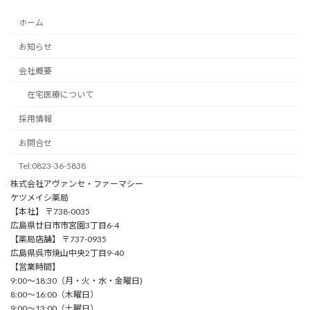
ホーム
お知らせ
会社概要
在宅医療について
採用情報
お問合せ
Tel:0823-36-5838
株式会社アヴァンセ・ファーマシー
ケツメイシ薬局
【本社】 〒738-0035
広島県廿日市市宮園3丁目6-4
【薬局店舗】 〒737-0935
広島県呉市焼山中央2丁目9-40
【営業時間】
9:00〜18:30（⽉・⽕・⽔・⾦曜⽇)
8:00〜16:00（⽊曜⽇）
9:00〜13:00（⼟曜⽇）