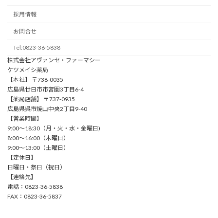
採用情報
お問合せ
Tel:0823-36-5838
株式会社アヴァンセ・ファーマシー
ケツメイシ薬局
【本社】 〒738-0035
広島県廿日市市宮園3丁目6-4
【薬局店舗】 〒737-0935
広島県呉市焼山中央2丁目9-40
【営業時間】
9:00〜18:30（⽉・⽕・⽔・⾦曜⽇)
8:00〜16:00（⽊曜⽇）
9:00〜13:00（⼟曜⽇）
【定休日】
⽇曜⽇・祭⽇（祝⽇）
【連絡先】
電話：0823-36-5838
FAX：0823-36-5837