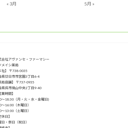
« 3月
5月 »
式会社アヴァンセ・ファーマシー
ツメイシ薬局
社】 〒738-0035
島県廿日市市宮園3丁目6-4
局店舗】 〒737-0935
島県呉市焼山中央2丁目9-40
営業時間】
00〜18:30（⽉・⽕・⽔・⾦曜⽇)
00〜16:00（⽊曜⽇）
00〜13:00（⼟曜⽇）
定休日】
曜⽇・祭⽇（祝⽇）
連絡先】