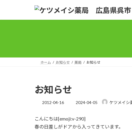
コ
ナ
ン
ビ
テ
ゲ
ン
ー
ツ
シ
へ
ョ
ス
ン
キ
に
ッ
移
ホーム
お知らせ
薬局
お知らせ
プ
動
お知らせ
最
2012-04-16
2024-04-05
ケツメイシ
終
更
こんにちは[emoji:v-290]
新
日
春の日差しがドアから入ってきています。
時