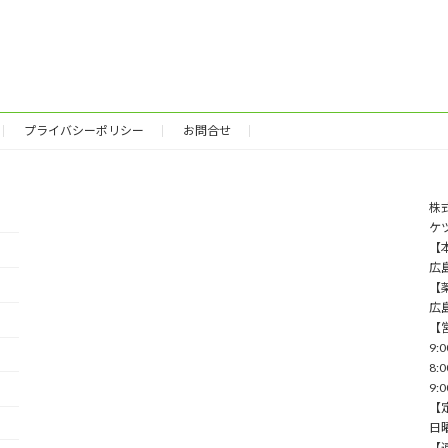
プライバシーポリシー
お問合せ
株
ケ
【本
広
【薬
広
【
9:
8:
9:
【
⽇
【