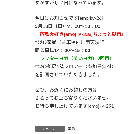
すがすがしい日になっています。
:
今日はお知らせです[emoji:v-26]
5月13日（日）9：00～13：00
『広島大好き[emoji:v-238]ちょっと朝市』
ｹﾂﾒｲｼ薬局（駐車場内）雨天決行
同じ日に14：00～15：00
『ラフターヨガ（笑いヨガ）2回目』
ｹﾂﾒｲｼ薬局1階フロアー（参加費無料）
を計画させていただきました。
ぜひ、お近くにお越しの方は
ふるってお立ち寄りくださいませ。
お待ち申し上げています[emoji:v-291]
薬局
カテゴリー