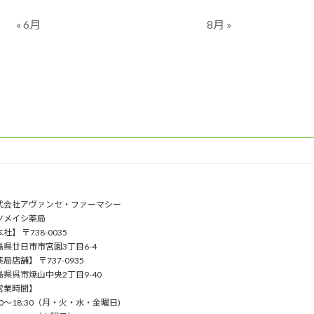
« 6月
8月 »
式会社アヴァンセ・ファーマシー
ツメイシ薬局
社】 〒738-0035
島県廿日市市宮園3丁目6-4
局店舗】 〒737-0935
島県呉市焼山中央2丁目9-40
営業時間】
00〜18:30（⽉・⽕・⽔・⾦曜⽇)