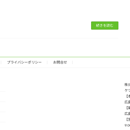
続きを読む
プライバシーポリシー
お問合せ
株
ケ
【本
広
【薬
広
【
9: