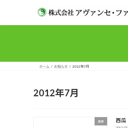
コ
ナ
ン
ビ
テ
ゲ
ン
ー
ツ
シ
へ
ョ
ス
ン
キ
に
ッ
移
プ
動
ホーム
お知らせ
2012年7月
2012年7月
西瓜
健康
2012-07