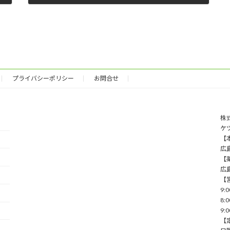
2012-11-29
プライバシーポリシー
お問合せ
株
ケ
【本
広
【薬
広
【
9:
8:
9:
【