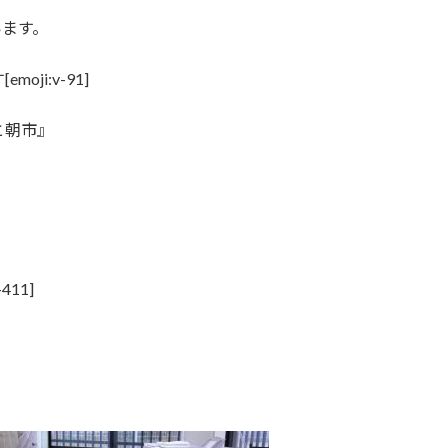
います。
i:v-91]
と朝市』
11]