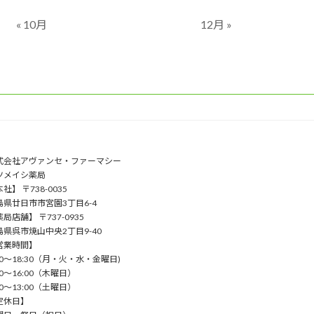
« 10月
12月 »
式会社アヴァンセ・ファーマシー
ツメイシ薬局
社】 〒738-0035
島県廿日市市宮園3丁目6-4
局店舗】 〒737-0935
島県呉市焼山中央2丁目9-40
営業時間】
00〜18:30（⽉・⽕・⽔・⾦曜⽇)
00〜16:00（⽊曜⽇）
00〜13:00（⼟曜⽇）
定休日】