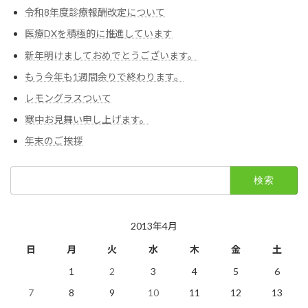
令和8年度診療報酬改定について
医療DXを積極的に推進しています
新年明けましておめでとうございます。
もう今年も1週間余りで終わります。
レモングラスついて
寒中お見舞い申し上げます。
年末のご挨拶
検
索:
2013年4月
日
月
火
水
木
金
土
1
2
3
4
5
6
7
8
9
10
11
12
13