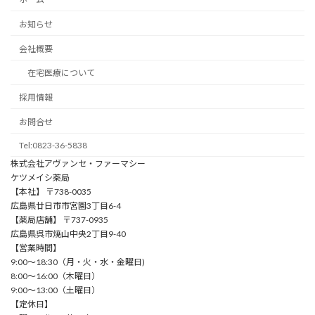
お知らせ
会社概要
在宅医療について
採用情報
お問合せ
Tel:0823-36-5838
株式会社アヴァンセ・ファーマシー
ケツメイシ薬局
【本社】 〒738-0035
広島県廿日市市宮園3丁目6-4
【薬局店舗】 〒737-0935
広島県呉市焼山中央2丁目9-40
【営業時間】
9:00〜18:30（⽉・⽕・⽔・⾦曜⽇)
8:00〜16:00（⽊曜⽇）
9:00〜13:00（⼟曜⽇）
【定休日】