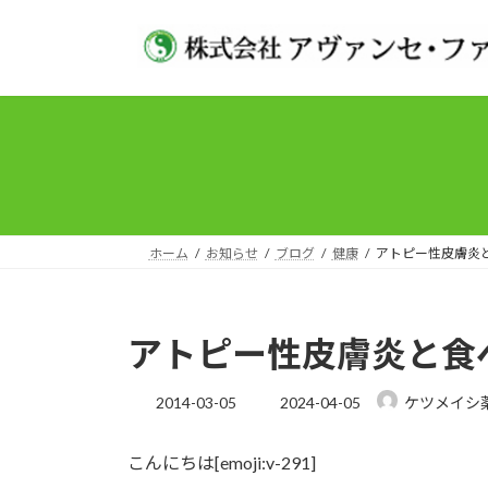
コ
ナ
ン
ビ
テ
ゲ
ン
ー
ツ
シ
へ
ョ
ス
ン
キ
に
ッ
移
プ
動
ホーム
お知らせ
ブログ
健康
アトピー性皮膚炎
アトピー性皮膚炎と食
最
2014-03-05
2024-04-05
ケツメイシ
終
更
こんにちは[emoji:v-291]
新
日