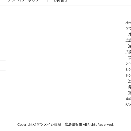
プライバシーポリシー
お問合せ
株
ケ
【本
広
【薬
広
【
9:
8:
9:
【
⽇
【
電話
FA
Copyright © ケツメイシ薬局 広島県呉市 All Rights Reserved.