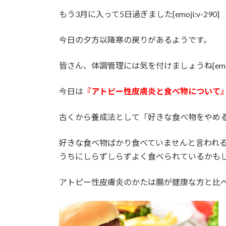
時
もう3月に入って5日過ぎました[emoji:v-290]
:
今日の夕方以降寒の戻りがあるようです。
皆さん、体調管理には気を付けましょうね[emoji:
今日は
『アトピー性皮膚炎と食べ物について
古くから養成法として「好きな食べ物をやめ
好きな食べ物ばかり食べていませんと言われ
うちにしらずしらずよく食べられているかも
アトピー性皮膚炎のかたは腸が健康な方と比べて、た