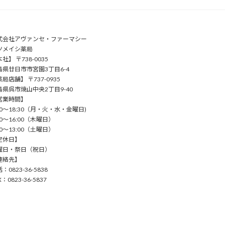
式会社アヴァンセ・ファーマシー
ツメイシ薬局
社】 〒738-0035
島県廿日市市宮園3丁目6-4
局店舗】 〒737-0935
島県呉市焼山中央2丁目9-40
営業時間】
00〜18:30（⽉・⽕・⽔・⾦曜⽇)
00〜16:00（⽊曜⽇）
00〜13:00（⼟曜⽇）
定休日】
曜⽇・祭⽇（祝⽇）
連絡先】
：0823-36-5838
X：0823-36-5837