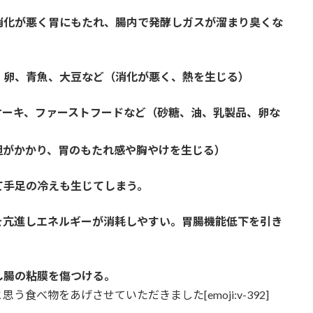
消化が悪く胃にもたれ、腸内で発酵しガスが溜まり臭くな
、卵、青魚、大豆など（消化が悪く、熱を生じる）
ケーキ、ファーストフードなど（砂糖、油、乳製品、卵な
、胃のもたれ感や胸やけを生じる）
て手足の冷えも生じてしまう。
を亢進しエネルギーが消耗しやすい。胃腸機能低下を引き
し腸の粘膜を傷つける。
べ物をあげさせていただきました[emoji:v-392]