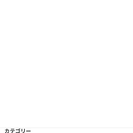
「ジャガイモ」について
2015-11-17
次の記事
「慈姑（クワイ）」ついて
2015-12-07
カテゴリー