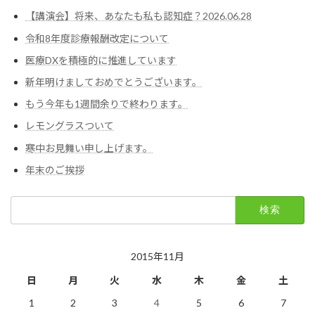
【講演会】将来、あなたも私も認知症？2026.06.28
令和8年度診療報酬改定について
医療DXを積極的に推進しています
新年明けましておめでとうございます。
もう今年も1週間余りで終わります。
レモングラスついて
寒中お見舞い申し上げます。
年末のご挨拶
検
索:
2015年11月
日
月
火
水
木
金
土
1
2
3
4
5
6
7