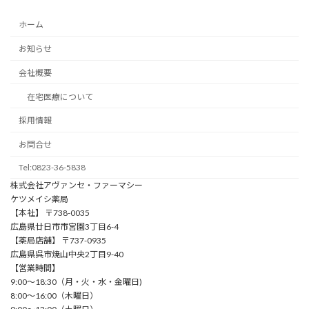
ホーム
お知らせ
会社概要
在宅医療について
採用情報
お問合せ
Tel:0823-36-5838
株式会社アヴァンセ・ファーマシー
ケツメイシ薬局
【本社】 〒738-0035
広島県廿日市市宮園3丁目6-4
【薬局店舗】 〒737-0935
広島県呉市焼山中央2丁目9-40
【営業時間】
9:00〜18:30（⽉・⽕・⽔・⾦曜⽇)
8:00〜16:00（⽊曜⽇）