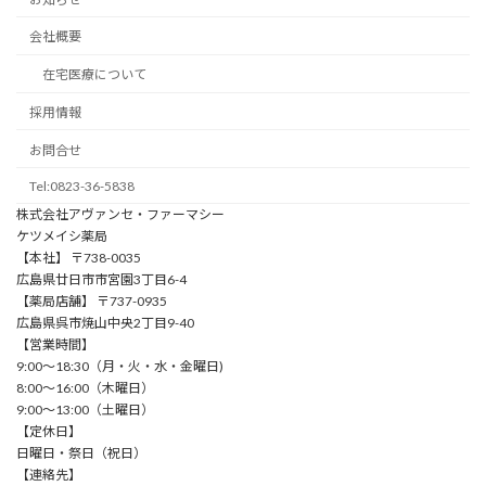
会社概要
在宅医療について
採用情報
お問合せ
Tel:0823-36-5838
株式会社アヴァンセ・ファーマシー
ケツメイシ薬局
【本社】 〒738-0035
広島県廿日市市宮園3丁目6-4
【薬局店舗】 〒737-0935
広島県呉市焼山中央2丁目9-40
【営業時間】
9:00〜18:30（⽉・⽕・⽔・⾦曜⽇)
8:00〜16:00（⽊曜⽇）
9:00〜13:00（⼟曜⽇）
【定休日】
⽇曜⽇・祭⽇（祝⽇）
【連絡先】