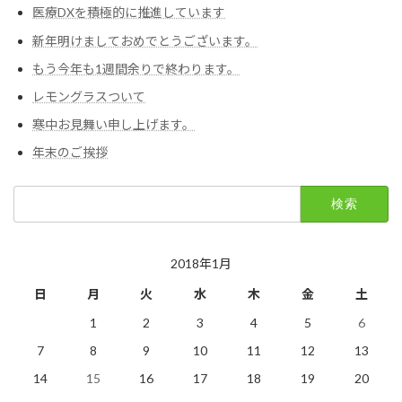
医療DXを積極的に推進しています
新年明けましておめでとうございます。
もう今年も1週間余りで終わります。
レモングラスついて
寒中お見舞い申し上げます。
年末のご挨拶
検
索:
2018年1月
日
月
火
水
木
金
土
1
2
3
4
5
6
7
8
9
10
11
12
13
14
15
16
17
18
19
20