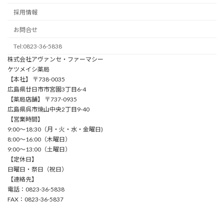
採用情報
お問合せ
Tel:0823-36-5838
株式会社アヴァンセ・ファーマシー
ケツメイシ薬局
【本社】 〒738-0035
広島県廿日市市宮園3丁目6-4
【薬局店舗】 〒737-0935
広島県呉市焼山中央2丁目9-40
【営業時間】
9:00〜18:30（⽉・⽕・⽔・⾦曜⽇)
8:00〜16:00（⽊曜⽇）
9:00〜13:00（⼟曜⽇）
【定休日】
⽇曜⽇・祭⽇（祝⽇）
【連絡先】
電話：0823-36-5838
FAX：0823-36-5837