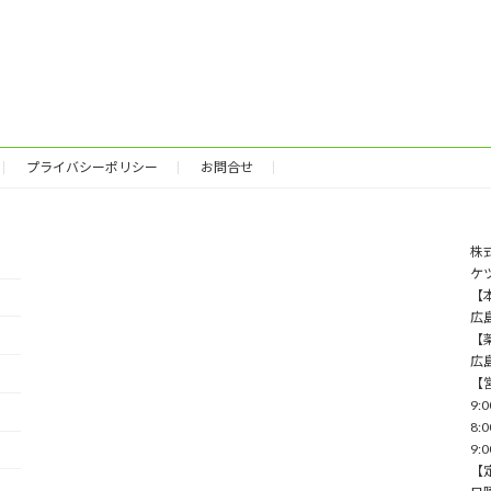
プライバシーポリシー
お問合せ
株
ケ
【本
広
【薬
広
【
9:
8:
9:
【