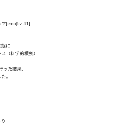
oji:v-41]
状態に
ンス（科学的根拠）
らが行った結果、
した。
）
あり