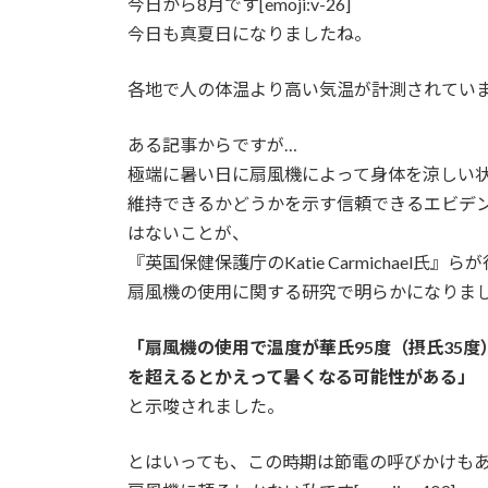
今日から8月です[emoji:v-26]
時
今日も真夏日になりましたね。
:
各地で人の体温より高い気温が計測されています[em
ある記事からですが…
極端に暑い日に扇風機によって身体を涼しい
維持できるかどうかを示す信頼できるエビデ
はないことが、
『英国保健保護庁のKatie Carmichael氏』
扇風機の使用に関する研究で明らかになりま
「扇風機の使用で温度が華氏95度（摂氏35度
を超えるとかえって暑くなる可能性がある」
と示唆されました。
とはいっても、この時期は節電の呼びかけも