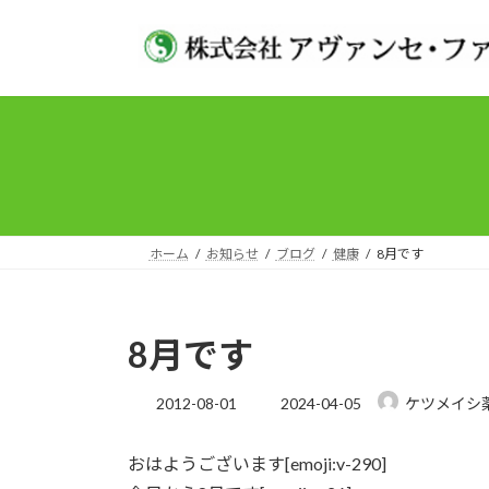
コ
ナ
ン
ビ
テ
ゲ
ン
ー
ツ
シ
へ
ョ
ス
ン
キ
に
ッ
移
プ
動
ホーム
お知らせ
ブログ
健康
8月です
8月です
最
2012-08-01
2024-04-05
ケツメイシ
終
更
おはようございます[emoji:v-290]
新
日