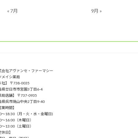
« 7月
9月 »
式会社アヴァンセ・ファーマシー
ツメイシ薬局
社】 〒738-0035
島県廿日市市宮園3丁目6-4
局店舗】 〒737-0935
島県呉市焼山中央2丁目9-40
営業時間】
00〜18:30（⽉・⽕・⽔・⾦曜⽇)
00〜16:00（⽊曜⽇）
00〜13:00（⼟曜⽇）
定休日】