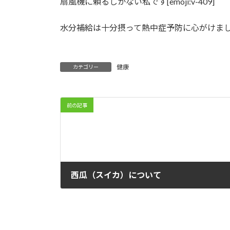
扇風機に頼るしかない私です[emoji:v-409]
水分補給は十分摂って熱中症予防に心がけましょう[e
健康
カテゴリー
前の記事
西瓜（スイカ）について
2012-07-28