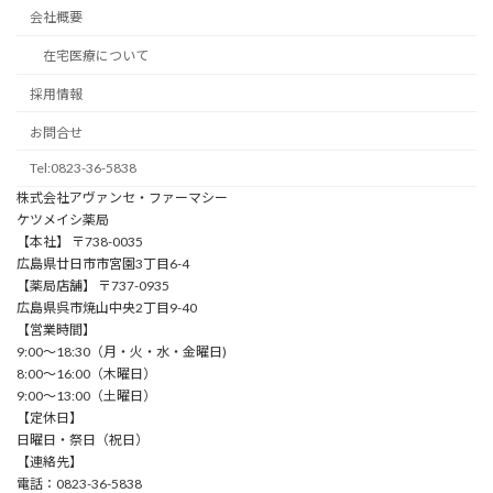
会社概要
在宅医療について
採用情報
お問合せ
Tel:0823-36-5838
株式会社アヴァンセ・ファーマシー
ケツメイシ薬局
【本社】 〒738-0035
広島県廿日市市宮園3丁目6-4
【薬局店舗】 〒737-0935
広島県呉市焼山中央2丁目9-40
【営業時間】
9:00〜18:30（⽉・⽕・⽔・⾦曜⽇)
8:00〜16:00（⽊曜⽇）
9:00〜13:00（⼟曜⽇）
【定休日】
⽇曜⽇・祭⽇（祝⽇）
【連絡先】
電話：0823-36-5838